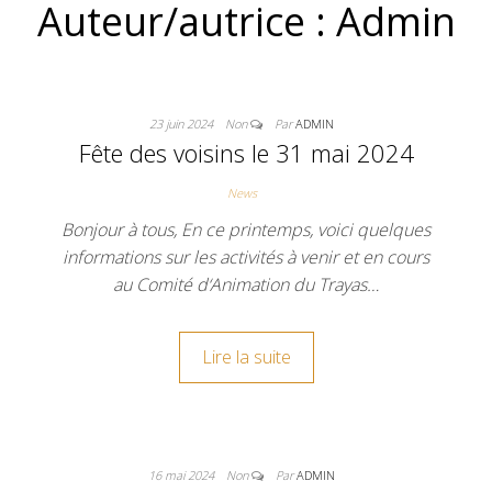
Auteur/autrice :
Admin
23 juin 2024
Non
Par
ADMIN
Fête des voisins le 31 mai 2024
News
Bonjour à tous, En ce printemps, voici quelques
informations sur les activités à venir et en cours
au Comité d‘Animation du Trayas…
Lire la suite
16 mai 2024
Non
Par
ADMIN