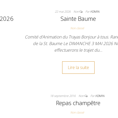
22 mai 2026
Non
Par
ADMIN
 2026
Sainte Baume
Non classé
Comité d’Animation du Trayas Bonjour à tous. Ra
de la St. Baume Le DIMANCHE 3 MAI 2026 N
effectuerons le trajet du…
Lire la suite
18 septembre 2016
Non
Par
ADMIN
Repas champêtre
Non classé